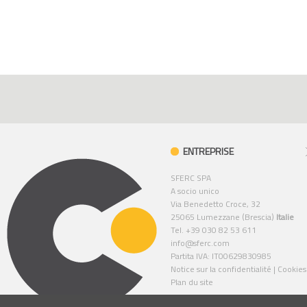
ENTREPRISE
SFERC SPA
A socio unico
Via Benedetto Croce, 32
25065 Lumezzane (Brescia)
Italie
Tel. +39 030 82 53 611
info@sferc.com
Partita IVA: IT00629830985
Notice sur la confidentialité
|
Cookies
Plan du site