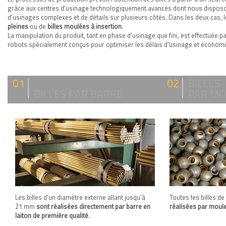
grâce aux centres d'usinage technologiquement avancés dont nous disposons,
d'usinages complexes et de détails sur plusieurs côtés. Dans les deux cas, l
pleines
ou de
billes moulées à insertion
.
La manipulation du produit, tant en phase d'usinage que fini, est effectu
robots spécialement conçus pour optimiser les délais d'usinage et économi
01
02
BILLES
BILLES PAR BARRE
PAR MO
Les billes d'un diamètre externe allant jusqu'à
Toutes les billes de
21 mm
sont réalisées directement par barre en
réalisées par moule
laiton de première qualité
.